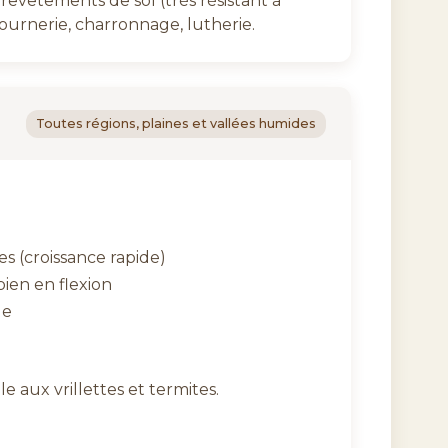
revêtements de sol (très résistant à
tournerie, charronnage, lutherie.
Toutes régions, plaines et vallées humides
s (croissance rapide)
bien en flexion
le
ble aux vrillettes et termites.