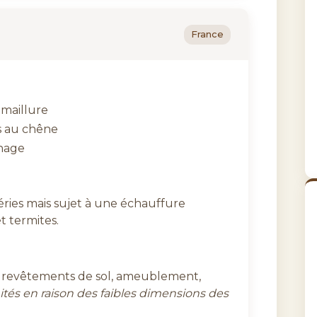
France
 maillure
s au chêne
inage
ries mais sujet à une échauffure
et termites.
e, revêtements de sol, ameublement,
ités en raison des faibles dimensions des