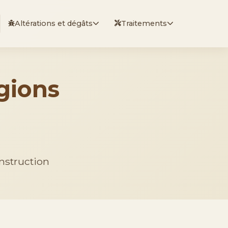
Altérations et dégâts
Traitements
gions
onstruction